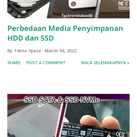
Perbedaan Media Penyimpanan
HDD dan SSD
By
Tekno Space
March 09, 2023
SHARE
POST A COMMENT
BACA SELENGKAPNYA »