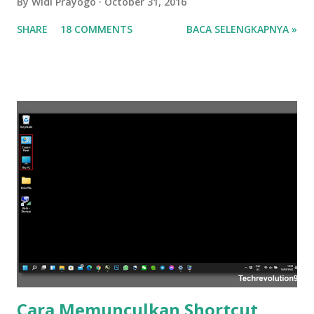
By
Widi Prayogo
October 31, 2016
SHARE
18 COMMENTS
BACA SELENGKAPNYA »
Cara Memunculkan Shortcut