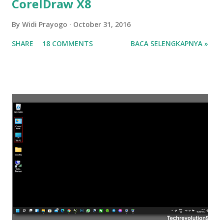
CorelDraw X8
By
Widi Prayogo
October 31, 2016
SHARE
18 COMMENTS
BACA SELENGKAPNYA »