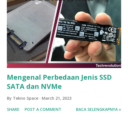
Mengenal Perbedaan Jenis SSD
SATA dan NVMe
By
Tekno Space
March 21, 2023
SHARE
POST A COMMENT
BACA SELENGKAPNYA »